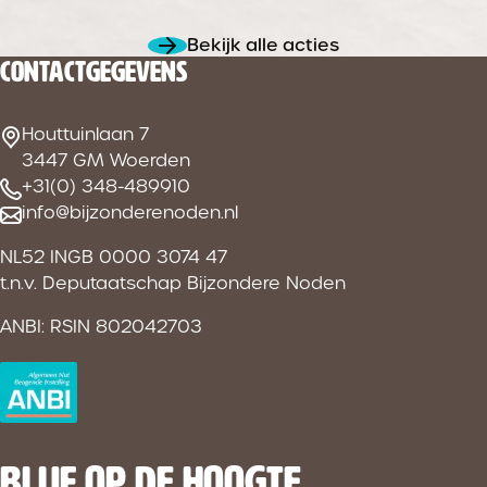
Bekijk alle acties
CONTACTGEGEVENS
Houttuinlaan 7
3447 GM Woerden
+31(0) 348-489910
info@bijzonderenoden.nl
NL52 INGB 0000 3074 47
t.n.v. Deputaatschap Bijzondere Noden
ANBI: RSIN 802042703
BLIJF OP DE HOOGTE