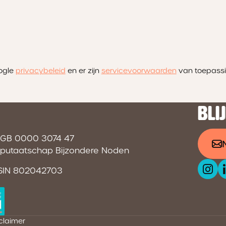
ogle
privacybeleid
en er zijn
servicevoorwaarden
van toepassi
BLI
NGB 0000 3074 47
Deputaatschap Bijzondere Noden
RSIN 802042703
claimer