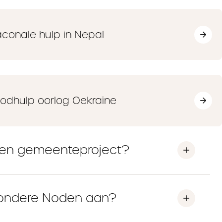
aconale hulp in Nepal
odhulp oorlog Oekraïne
een gemeenteproject?
jzondere Noden aan?