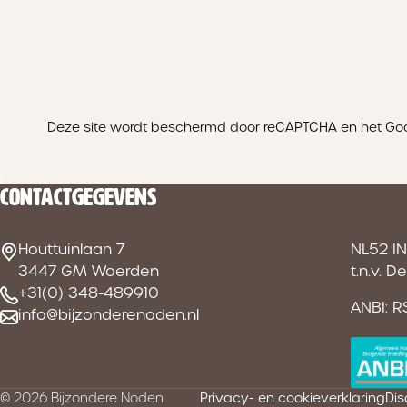
Deze site wordt beschermd door reCAPTCHA en het Go
CONTACTGEGEVENS
Houttuinlaan 7
NL52 I
3447 GM Woerden
t.n.v. 
+31(0) 348-489910
ANBI: 
info@bijzonderenoden.nl
© 2026 Bijzondere Noden
Privacy- en cookieverklaring
Dis