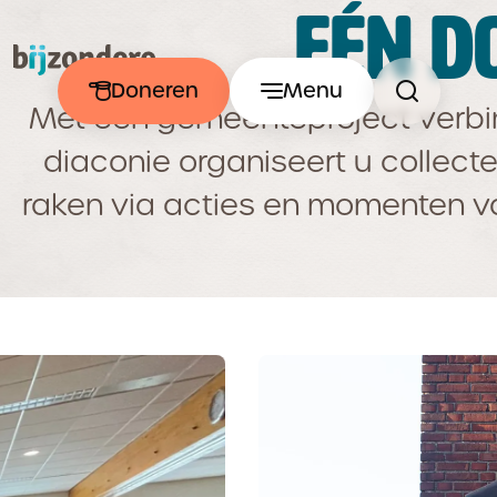
EÉN D
Doneren
Menu
Met een gemeenteproject verbind
diaconie organiseert u collect
raken via acties en momenten van