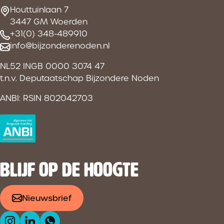
Houttuinlaan 7
3447 GM Woerden
+31(0) 348-489910
info@bijzonderenoden.nl
NL52 INGB 0000 3074 47
t.n.v. Deputaatschap Bijzondere Noden
ANBI: RSIN 802042703
BLIJF OP DE HOOGTE
Nieuwsbrief