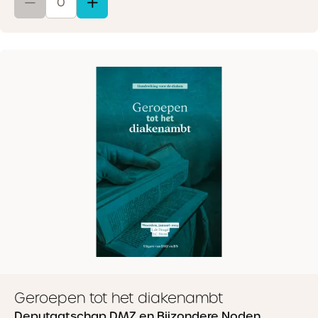
Geroepen tot het diakenambt
Deputaatschap DMZ en Bijzondere Noden