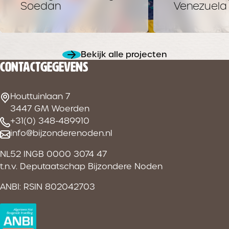
Soedan
Venezuela
Bekijk alle projecten
CONTACTGEGEVENS
Houttuinlaan 7
3447 GM Woerden
+31(0) 348-489910
info@bijzonderenoden.nl
NL52 INGB 0000 3074 47
t.n.v. Deputaatschap Bijzondere Noden
ANBI: RSIN 802042703