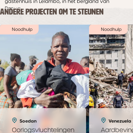
gastenhuis in Lelambo, in het bergland van
Papua .
ANDERE PROJECTEN OM TE STEUNEN
Noodhulp
Noodhulp
Soedan
Venezuela
Oorlogsvluchtelingen
Aardbevin