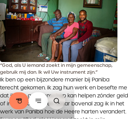
“God, als U iemand zoekt in mijn gemeenschap,
gebruik mij dan. Ik wil Uw instrument zijn.”
Ik ben op een bijzondere manier bij Paniba
terecht gekomen. Ik zag hun werk en besefte me
dat ik mijn gemeenschap kan helpen zónder geld
of invloed te hebben. Maar bovenal zag ik in het
werk van Paniba hoe de Heere harten verandert.
Ik vroeg: “God, als U iemand zoekt in mijn
gemeenschap, gebruik mij dan. Ik wil Uw