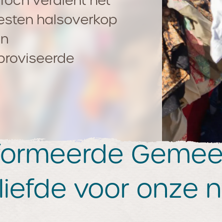
 Toch verdient het
esten halsoverkop
in
proviseerde
ormeerde Gemeent
 liefde voor onze 