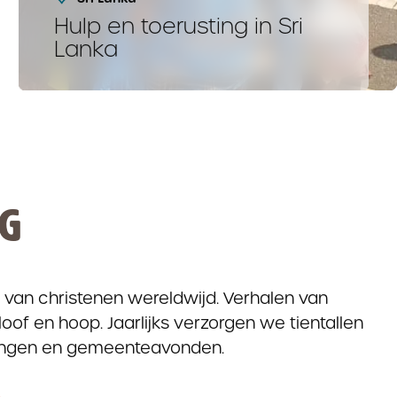
Hulp en toerusting in Sri
Lanka
NG
n van christenen wereldwijd. Verhalen van
oof en hoop. Jaarlijks verzorgen we tientallen
gingen en gemeenteavonden.