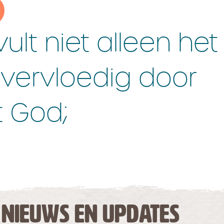
lt niet alleen het
overvloedig door
t God;
 NIEUWS EN UPDATES